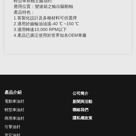
輕型車前軸主齒油封:
應用位置：變速箱之輸出驅動軸
產品特色：
1.客製化設計及多種材料可供選擇
2.適用於齒輪油油溫-40 ℃ ~150 ℃
3.適用轉速10,000 RPM以下
4.產品已廣泛使用於世界知名OEM車廠
產品介紹
公司簡介
電動車油封
新聞與活動
輕型車油封
聯絡我們
隱私權政策
商用車油封
引擎油封
其它油封