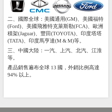
二、國際全球：美國通用(GM)、美國福特
(Ford)
、美國飛雅特克萊斯勒
(FCA)
、歐洲
積架
(Jaguar)
、豐田
(TOYOTA)
、印度塔塔
(TATA)
、印度馬亨達
(M
&
M)等。
三、中國大陸：一汽、上汽、北汽、江淮
等。
產品銷售遍布全球 13 國，外銷比例高達
94% 以上。