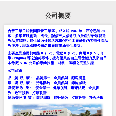
公司概要
台普工業位於桃園觀音工業區，成立於 1987 年，距今已逾 30
載，多年來以創新、成長、誠信三大信念致力於產品研發製造
與品質保證，提供國內外知名汽車OEM 工廠優良的零部件產品
與服務，現為國際各知名車廠績優油封供應商。
主要產品應用於輕型車 (LV)、電動車 (EV)、商用車(CV)、引
擎 (Engine) 等之油封零件，擁有優異的自主研發能力及來自日
本母廠 NDK 公司的專業技術、材料、製程之完整知識。
公司政策:
品 質 政 策 : 品質第一 全員參與 顧客滿意
環 境 政 策 : 污染防制 全員參與 節能減碳
職安衛 政 策 : 安全第一 健康促進 遵守法規 全員參
與 危害預防 持續改善
能源管理 政 策 : 節能減碳 提升能效 持續改善 符合法規